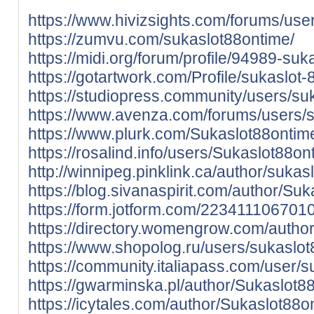
https://www.hivizsights.com/forums/use
https://zumvu.com/sukaslot88ontime/
https://midi.org/forum/profile/94989-su
https://gotartwork.com/Profile/sukaslot
https://studiopress.community/users/su
https://www.avenza.com/forums/users/s
https://www.plurk.com/Sukaslot88ontim
https://rosalind.info/users/Sukaslot88on
http://winnipeg.pinklink.ca/author/sukas
https://blog.sivanaspirit.com/author/Su
https://form.jotform.com/223411106701
https://directory.womengrow.com/autho
https://www.shopolog.ru/users/sukaslot
https://community.italiapass.com/user/
https://gwarminska.pl/author/Sukaslot8
https://icytales.com/author/Sukaslot88o