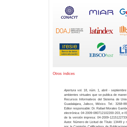
Otros índices
Apertura
vol. 18, núm. 1, abril - septiembre
ambientes virtuales que se publica de maner
Recursos Informativos del Sistema de Univ
Guadalajara, Jalisco, México. Tel.: 3268-8
Editor responsable: Dr. Rafael Morales Gambo
electrónica: 04-2009-080712102200-203, e-I
de la versión impresa: 04-2009-12151227330
Autor. Número de Licitud de Título: 13449 y
por la Comisión Calificadora de Publicacio