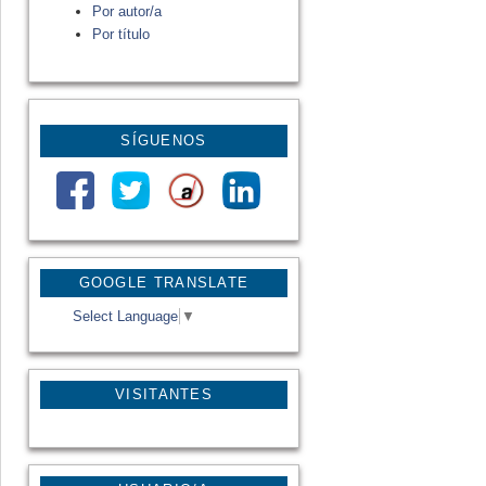
Por autor/a
Por título
SÍGUENOS
GOOGLE TRANSLATE
Select Language
▼
VISITANTES