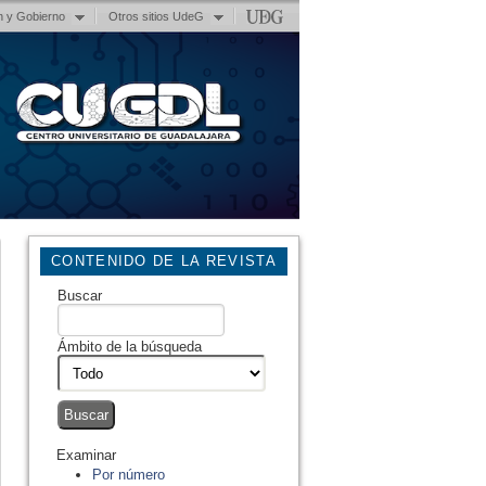
n y Gobierno
Otros sitios UdeG
CONTENIDO DE LA REVISTA
Buscar
Ámbito de la búsqueda
Examinar
Por número