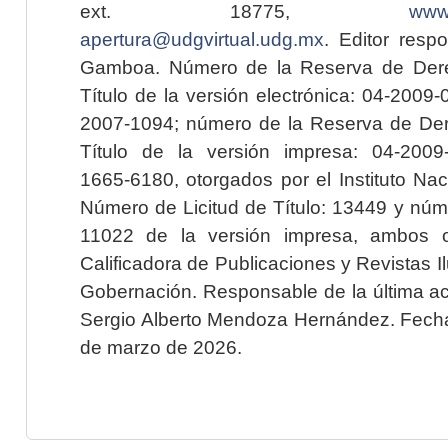
ext. 18775,
www.
apertura@udgvirtual.udg.mx
. Editor resp
Gamboa. Número de la Reserva de Dere
Título de la versión electrónica: 04-200
2007-1094; número de la Reserva de Der
Título de la versión impresa: 04-200
1665-6180, otorgados por el Instituto Nac
Número de Licitud de Título: 13449 y núme
11022 de la versión impresa, ambos o
Calificadora de Publicaciones y Revistas I
Gobernación. Responsable de la última ac
Sergio Alberto Mendoza Hernández. Fecha 
de marzo de 2026.