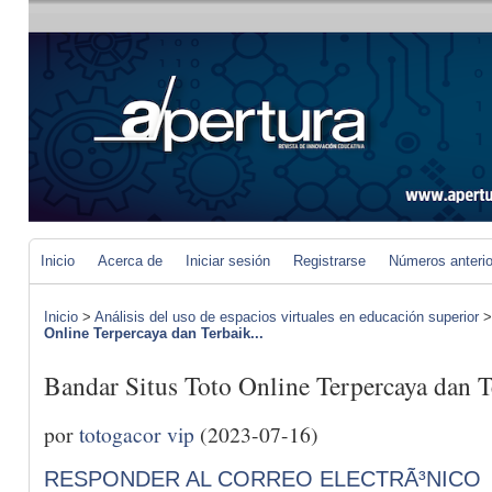
Inicio
Acerca de
Iniciar sesión
Registrarse
Números anteri
Inicio
>
Análisis del uso de espacios virtuales en educación superior
Online Terpercaya dan Terbaik...
Bandar Situs Toto Online Terpercaya dan T
por
totogacor vip
(2023-07-16)
RESPONDER AL CORREO ELECTRÃ³NICO