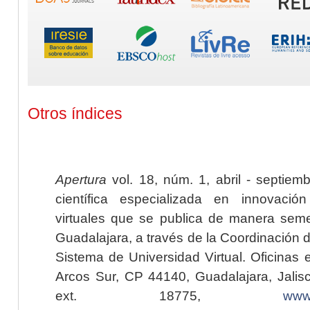
Otros índices
Apertura
vol. 18, núm. 1, abril - septiem
científica especializada en innovaci
virtuales que se publica de manera seme
Guadalajara, a través de la Coordinación 
Sistema de Universidad Virtual. Oficinas 
Arcos Sur, CP 44140, Guadalajara, Jalisc
ext. 18775,
www.