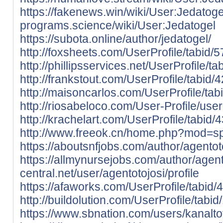
https://fakenews.win/wiki/User:Jedatoge
programs.science/wiki/User:Jedatogel
https://subota.online/author/jedatogel/
http://foxsheets.com/UserProfile/tabid/
http://phillipsservices.net/UserProfile/
http://frankstout.com/UserProfile/tabid
http://maisoncarlos.com/UserProfile/ta
http://riosabeloco.com/User-Profile/use
http://krachelart.com/UserProfile/tabid
http://www.freeok.cn/home.php?mod=
https://aboutsnfjobs.com/author/agentoto
https://allmynursejobs.com/author/agent
central.net/user/agentotojosi/profile
https://afaworks.com/UserProfile/tabid/
http://buildolution.com/UserProfile/tab
https://www.sbnation.com/users/kanalto