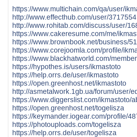
https://www.multichain.com/qa/user/ikm
http://www.effecthub.com/user/3717554
http://www.rohitab.com/discuss/user/1
https://www.cakeresume.com/me/ikmas
https://www.brownbook.net/business/5
https://www.corejoomla.com/profile/ikma
https://www.blackhatworld.com/member
https://hypothes.is/users/ikmastoto
https://help.orrs.de/user/ikmastoto
https://open.greenhost.net/ikmastoto
http://asmetalwork.1gb.ua/forum/user/
https://www.diggerslist.com/ikmastoto/a
https://open.greenhost.net/togelisza
https://keymander.iogear.com/profile/48
https://photouploads.com/togelisza
https://help.orrs.de/user/togelisza