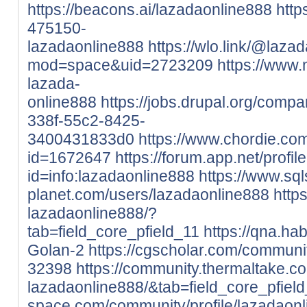
https://beacons.ai/lazadaonline888
htt
475150-
lazadaonline888
https://wlo.link/@laza
mod=space&uid=2723209
https://www
lazada-
online888
https://jobs.drupal.org/comp
338f-55c2-8425-
3400431833d0
https://www.chordie.com
id=1672647
https://forum.app.net/profil
id=info:lazadaonline888
https://www.sq
planet.com/users/lazadaonline888
https
lazadaonline888/?
tab=field_core_pfield_11
https://qna.ha
Golan-2
https://cgscholar.com/communit
32398
https://community.thermaltake.c
lazadaonline888/&tab=field_core_pfiel
space.com/community/profile/lazadaonl