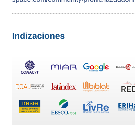
Indizaciones