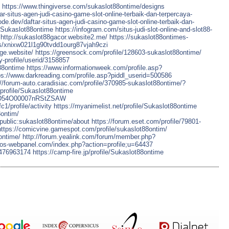
https://www.thingiverse.com/sukaslot88ontime/designs
-situs-agen-judi-casino-game-slot-online-terbaik-dan-terpercaya-
ode.dev/daftar-situs-agen-judi-casino-game-slot-online-terbaik-dan-
e/Sukaslot88ontime
https://infogram.com/situs-judi-slot-online-and-slot88-
http://sukaslot88gacor.website2.me/
https://sukaslot88ontimes-
/s/xnixw021l1g90tvdd1ourg87vjah9czi
ge.website/
https://greensock.com/profile/128603-sukaslot88ontime/
-profile/userid/3158857
t88ontime
https://www.informationweek.com/profile.asp?
ps://www.darkreading.com/profile.asp?piddl_userid=500586
://forum-auto.caradisiac.com/profile/370985-sukaslot88ontime/?
/profile/Sukaslot88ontime
d/0D54O00007nRStZSAW
/profile/activity
https://myanimelist.net/profile/Sukaslot88ontime
8ontim/
r:public:sukaslot88ontime/about
https://forum.eset.com/profile/79801-
https://comicvine.gamespot.com/profile/sukaslot88ontim/
ontime/
http://forum.yealink.com/forum/member.php?
tos-webpanel.com/index.php?action=profile;u=64437
98476963174
https://camp-fire.jp/profile/Sukaslot88ontime