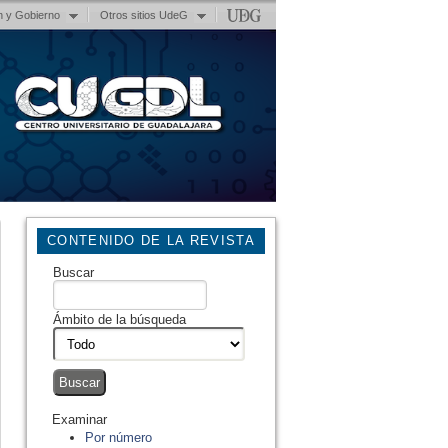
n y Gobierno
Otros sitios UdeG
CONTENIDO DE LA REVISTA
Buscar
Ámbito de la búsqueda
Examinar
Por número