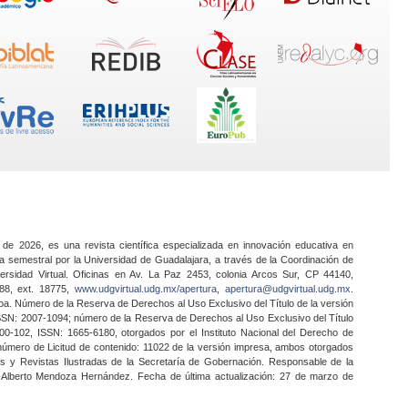
 de 2026, es una revista científica especializada en innovación educativa en
a semestral por la Universidad de Guadalajara, a través de la Coordinación de
ersidad Virtual. Oficinas en Av. La Paz 2453, colonia Arcos Sur, CP 44140,
888, ext. 18775,
www.udgvirtual.udg.mx/apertura
,
apertura@udgvirtual.udg.mx
.
a. Número de la Reserva de Derechos al Uso Exclusivo del Título de la versión
SSN: 2007-1094; número de la Reserva de Derechos al Uso Exclusivo del Título
0-102, ISSN: 1665-6180, otorgados por el Instituto Nacional del Derecho de
 número de Licitud de contenido: 11022 de la versión impresa, ambos otorgados
nes y Revistas Ilustradas de la Secretaría de Gobernación. Responsable de la
o Alberto Mendoza Hernández. Fecha de última actualización: 27 de marzo de