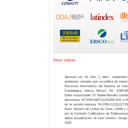
Otros índices
Apertura
vol. 18, núm. 1, abril - septiembre
ambientes virtuales que se publica de maner
Recursos Informativos del Sistema de Univ
Guadalajara, Jalisco, México. Tel.: 3268-8
Editor responsable: Dr. Rafael Morales Gambo
electrónica: 04-2009-080712102200-203, e-I
de la versión impresa: 04-2009-12151227330
Autor. Número de Licitud de Título: 13449 y
por la Comisión Calificadora de Publicacio
última actualización de este número: Sergi
2026.