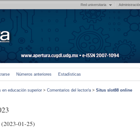
Red universitaria
Administració
trarse
Números anteriores
Estadísticas
s en educación superior
>
Comentarios del lector/a
>
Situs slot88 online
023
(2023-01-25)