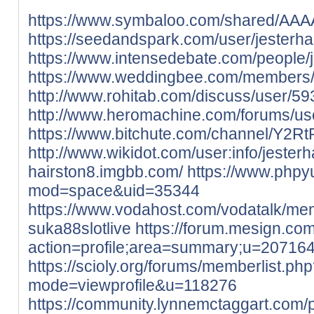
https://www.symbaloo.com/shared/A
https://seedandspark.com/user/jesterha
https://www.intensedebate.com/people/j
https://www.weddingbee.com/members/j
http://www.rohitab.com/discuss/user/59
http://www.heromachine.com/forums/user
https://www.bitchute.com/channel/Y2
http://www.wikidot.com/user:info/jester
hairston8.imgbb.com/
https://www.php
mod=space&uid=35344
https://www.vodahost.com/vodatalk/m
suka88slotlive
https://forum.mesign.co
action=profile;area=summary;u=20716
https://scioly.org/forums/memberlist.ph
mode=viewprofile&u=118276
https://community.lynnemctaggart.com/pr