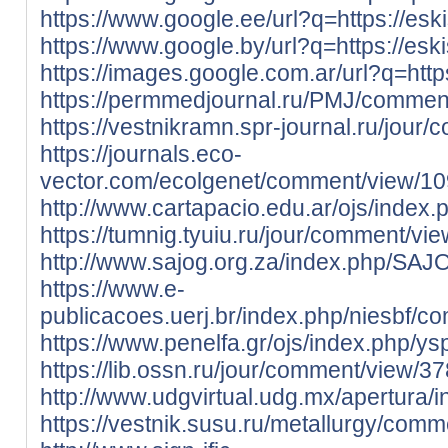
https://www.google.ee/url?q=https://eski
https://www.google.by/url?q=https://eski
https://images.google.com.ar/url?q=https
https://permmedjournal.ru/PMJ/commen
https://vestnikramn.spr-journal.ru/jou
https://journals.eco-
vector.com/ecolgenet/comment/view/1
http://www.cartapacio.edu.ar/ojs/index
https://tumnig.tyuiu.ru/jour/comment/vi
http://www.sajog.org.za/index.php/SA
https://www.e-
publicacoes.uerj.br/index.php/niesbf/
https://www.penelfa.gr/ojs/index.php/y
https://lib.ossn.ru/jour/comment/view/3
http://www.udgvirtual.udg.mx/apertura
https://vestnik.susu.ru/metallurgy/com