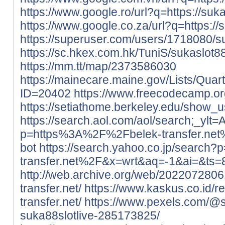
https://www.google.ro/url?q=https://suka
https://www.google.co.za/url?q=https://s
https://superuser.com/users/1718080/s
https://sc.hkex.com.hk/TuniS/sukaslot88.
https://mm.tt/map/2373586030
https://mainecare.maine.gov/Lists/Q
ID=20402
https://www.freecodecamp.or
https://setiathome.berkeley.edu/show
https://search.aol.com/aol/sea
p=https%3A%2F%2Fbelek-transfer.net%
bot
https://search.yahoo.co.jp/searc
transfer.net%2F&x=wrt&aq=-1&ai=&ts
http://web.archive.org/web/20220728061
transfer.net/
https://www.kaskus.co.id/re
transfer.net/
https://www.pexels.com/@s
suka88slotlive-285173825/