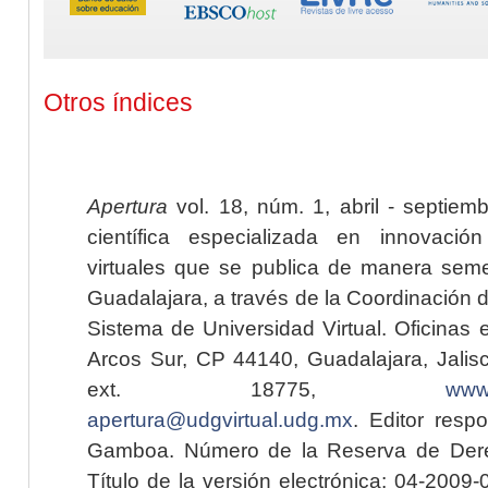
Otros índices
Apertura
vol. 18, núm. 1, abril - septiem
científica especializada en innovaci
virtuales que se publica de manera seme
Guadalajara, a través de la Coordinación 
Sistema de Universidad Virtual. Oficinas 
Arcos Sur, CP 44140, Guadalajara, Jalisc
ext. 18775,
www.
apertura@udgvirtual.udg.mx
. Editor resp
Gamboa. Número de la Reserva de Dere
Título de la versión electrónica: 04-200