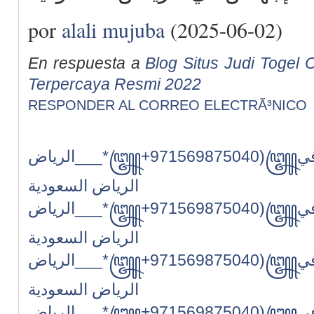
por
alali mujuba
(2025-06-02)
En respuesta a
Blog Situs Judi Togel O
Terpercaya Resmi 2022
RESPONDER AL CORREO ELECTRÃ³NICO
الرياض___*꧅+971569875040)꧅بيع حبوب سايتوتك للإجهاض في
الرياض السعودية
الرياض___*꧅+971569875040)꧅بيع حبوب سايتوتك للإجهاض في
الرياض السعودية
الرياض___*꧅+971569875040)꧅بيع حبوب سايتوتك للإجهاض في
الرياض السعودية
الرياض___*꧅+971569875040)꧅بيع حبوب سايتوتك للإجهاض في