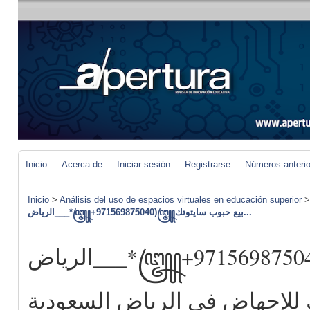
Inicio
Acerca de
Iniciar sesión
Registrarse
Números anteri
Inicio
>
Análisis del uso de espacios virtuales en educación superior
الرياض___*꧅+971569875040)꧅بيع حبوب سايتوتك...
الرياض___*꧅+971569875040)꧅بيع حبوب
 للإجهاض في الرياض السعودية