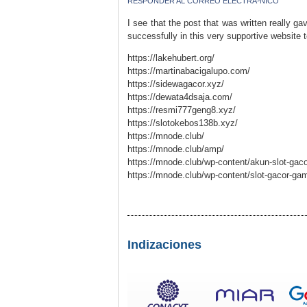
RESPONDER AL CORREO ELECTRÃ³NICO
I see that the post that was written really g
successfully in this very supportive website t
https://lakehubert.org/
https://martinabacigalupo.com/
https://sidewagacor.xyz/
https://dewata4dsaja.com/
https://resmi777geng8.xyz/
https://slotokebos138b.xyz/
https://mnode.club/
https://mnode.club/amp/
https://mnode.club/wp-content/akun-slot-gaco
https://mnode.club/wp-content/slot-gacor-g
Indizaciones