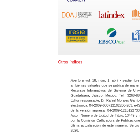
Otros índices
Apertura
vol. 18, núm. 1, abril - septiembre
ambientes virtuales que se publica de maner
Recursos Informativos del Sistema de Univ
Guadalajara, Jalisco, México. Tel.: 3268-8
Editor responsable: Dr. Rafael Morales Gambo
electrónica: 04-2009-080712102200-203, e-I
de la versión impresa: 04-2009-12151227330
Autor. Número de Licitud de Título: 13449 y
por la Comisión Calificadora de Publicacio
última actualización de este número: Sergi
2026.