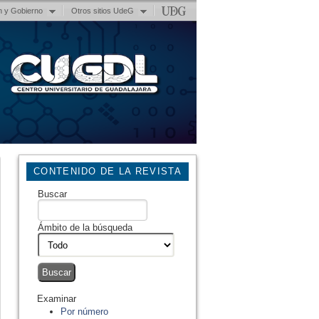
n y Gobierno
Otros sitios UdeG
CONTENIDO DE LA REVISTA
Buscar
Ámbito de la búsqueda
Examinar
Por número