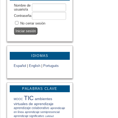
Nombre de
usuario/a
Contraseña
No cerrar sesión
IDIOMAS
Español
|
English
|
Portugués
PALABRAS CLAVE
TIC
ambientes
MOOC
virtuales de aprendizaje
aprendizaje colaborativo
aprendizaje
en línea
aprendizaje semipresencial
aprendizaje significativo
calidad