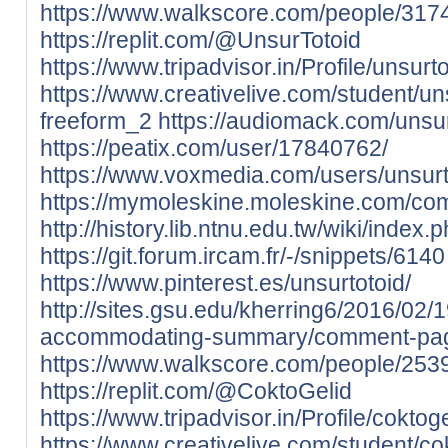
https://www.walkscore.com/people/317
https://replit.com/@UnsurTotoid
https://www.tripadvisor.in/Profile/unsurt
https://www.creativelive.com/student/u
freeform_2
https://audiomack.com/unsur
https://peatix.com/user/17840762/
https://www.voxmedia.com/users/unsurt
https://mymoleskine.moleskine.com/co
http://history.lib.ntnu.edu.tw/wik
https://git.forum.ircam.fr/-/snippets/6140
https://www.pinterest.es/unsurtotoid/
http://sites.gsu.edu/kherring6/2016/02
accommodating-summary/comment-pa
https://www.walkscore.com/people/253
https://replit.com/@CoktoGelid
https://www.tripadvisor.in/Profile/coktoge
https://www.creativelive.com/student/c