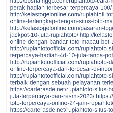
http://bosnainggo.com/rupiahtoto-cara-
perak-hadiah-terbesar-terpercaya-100/
http://kelastogelonline.com/rupiahtoti-to
online-terlengkap-dengan-situs-toto-m
http://kelastogelonline.com/pasaran-tog
jackpot-10-juta-rupiahtoto/
http://kelast
online-dengan-bandar-toto-macau-bet-1
http://rupiahtotoofficial.com/rupiahtoto-
terpercaya-hadiah-4d-10-juta-tanpa-po
http://rupiahtotoofficial.com/rupiahtoto-
online-terpercaya-dan-terbesar-di-indo
http://rupiahtotoofficial.com/rupiahtoto-
terbaik-dengan-sebuah-pelayanan-terl
https://carterasde.net/rupiahtoto-situs-
juta-terpercaya-dan-resmi-2023/
https:
toto-terpercaya-online-24-jam-rupiahtot
https://carterasde.net/rupiahtoto-situs