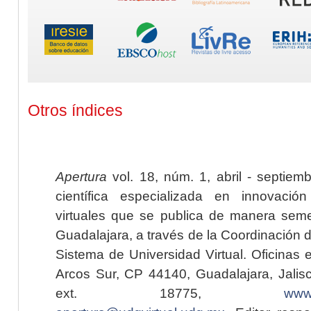
Otros índices
Apertura
vol. 18, núm. 1, abril - septiem
científica especializada en innovaci
virtuales que se publica de manera seme
Guadalajara, a través de la Coordinación 
Sistema de Universidad Virtual. Oficinas 
Arcos Sur, CP 44140, Guadalajara, Jalisc
ext. 18775,
www.