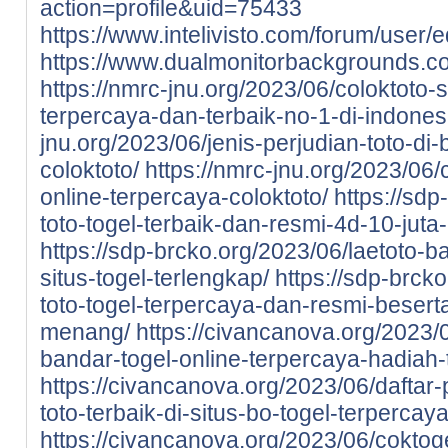
action=profile&uid=75433
https://www.intelivisto.com/forum/user
https://www.dualmonitorbackgrounds.c
https://nmrc-jnu.org/2023/06/coloktoto-si
terpercaya-dan-terbaik-no-1-di-indones
jnu.org/2023/06/jenis-perjudian-toto-di-
coloktoto/
https://nmrc-jnu.org/2023/06/
online-terpercaya-coloktoto/
https://sdp
toto-togel-terbaik-dan-resmi-4d-10-juta
https://sdp-brcko.org/2023/06/laetoto-ba
situs-togel-terlengkap/
https://sdp-brcko
toto-togel-terpercaya-dan-resmi-beser
menang/
https://civancanova.org/2023/0
bandar-togel-online-terpercaya-hadiah-t
https://civancanova.org/2023/06/daftar-
toto-terbaik-di-situs-bo-togel-terpercay
https://civancanova.org/2023/06/coktoge