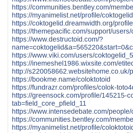
https://communities.bentley.com/me
https://myanimelist.net/profile/coktogelid
https://coktogelid.dreamwidth.org/profile
https://themepacific.com/support/users/
https://www.destructoid.com/?
name=coktogelid&a=565220&start=0&
https://www.viki.com/users/coktogelid_
https://inemeshel1986.wixsite.com/etiteq
http://s220058662.websitehome.co.uk/p
https://bookme.name/coloktotoid
https://fundrazr.com/profiles/colok-toto4
https://greensock.com/profile/145215-co
tab=field_core_pfield_11
https://www.intensedebate.com/people/c
https://communities.bentley.com/me
https://myanimelist.net/profile/coloktotoi