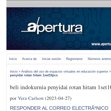
Inicio
Acerca de
Iniciar sesión
Registrarse
Números anteri
Inicio
>
Análisis del uso de espacios virtuales en educación superior
penyidai rotan hitam 1set10pcs
beli indokurnia penyidai rotan hitam 1set
por
Vera Carlson
(2023-04-27)
RESPONDER AL CORREO ELECTRÃ³NICO