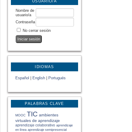
USUARIO/A
Nombre de
usuario/a
Contraseña
No cerrar sesión
IDIOMAS
Español
|
English
|
Portugués
PALABRAS CLAVE
TIC
ambientes
MOOC
virtuales de aprendizaje
aprendizaje colaborativo
aprendizaje
en línea
aprendizaje semipresencial