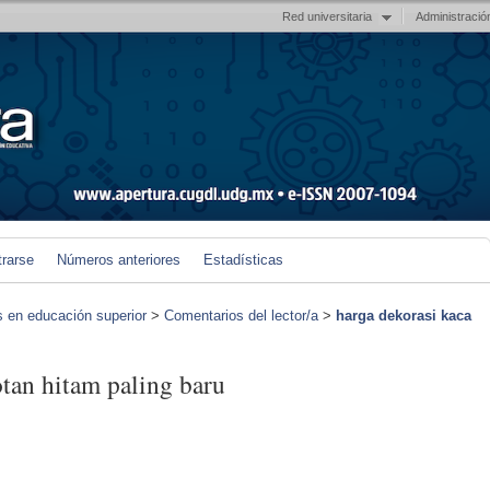
Red universitaria
Administració
trarse
Números anteriores
Estadísticas
s en educación superior
>
Comentarios del lector/a
>
harga dekorasi kaca
otan hitam paling baru