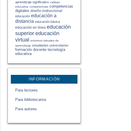
aprendizaje significativo
calidad
competencias
educativa
competencias
digitales
diseño instruccional
educación a
educación
distancia
educación básica
educación
educación en línea
educación
superior
virtual
entornos virtuales de
estudiantes universitarios
aprendizaje
formación docente
tecnología
educativa
INFORMACIÓN
Para lectores
Para bibliotecarios
Para autores