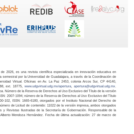
 de 2026, es una revista científica especializada en innovación educativa en
a semestral por la Universidad de Guadalajara, a través de la Coordinación de
ersidad Virtual. Oficinas en Av. La Paz 2453, colonia Arcos Sur, CP 44140,
888, ext. 18775,
www.udgvirtual.udg.mx/apertura
,
apertura@udgvirtual.udg.mx
.
a. Número de la Reserva de Derechos al Uso Exclusivo del Título de la versión
SSN: 2007-1094; número de la Reserva de Derechos al Uso Exclusivo del Título
0-102, ISSN: 1665-6180, otorgados por el Instituto Nacional del Derecho de
 número de Licitud de contenido: 11022 de la versión impresa, ambos otorgados
nes y Revistas Ilustradas de la Secretaría de Gobernación. Responsable de la
o Alberto Mendoza Hernández. Fecha de última actualización: 27 de marzo de