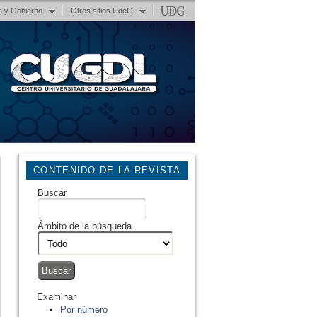
n y Gobierno
Otros sitios UdeG
CONTENIDO DE LA REVISTA
Buscar
Ámbito de la búsqueda
Examinar
Por número