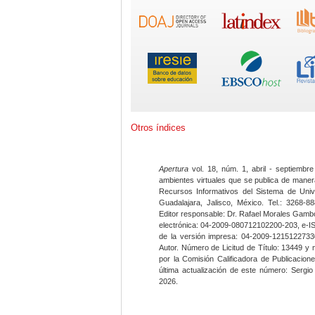
Otros índices
Apertura
vol. 18, núm. 1, abril - septiembre
ambientes virtuales que se publica de maner
Recursos Informativos del Sistema de Univ
Guadalajara, Jalisco, México. Tel.: 3268-8
Editor responsable: Dr. Rafael Morales Gambo
electrónica: 04-2009-080712102200-203, e-I
de la versión impresa: 04-2009-12151227330
Autor. Número de Licitud de Título: 13449 y
por la Comisión Calificadora de Publicacio
última actualización de este número: Sergi
2026.