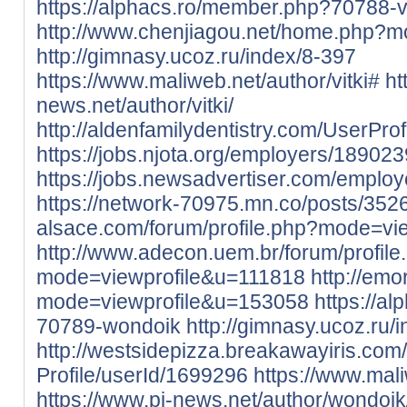
https://alphacs.ro/member.php?70788-vi
http://www.chenjiagou.net/home.php
http://gimnasy.ucoz.ru/index/8-397
https://www.maliweb.net/author/vitki#
ht
news.net/author/vitki/
http://aldenfamilydentistry.com/UserPro
https://jobs.njota.org/employers/1890239
https://jobs.newsadvertiser.com/employ
https://network-70975.mn.co/posts/35
alsace.com/forum/profile.php?mode=vi
http://www.adecon.uem.br/forum/profile
mode=viewprofile&u=111818
http://emo
mode=viewprofile&u=153058
https://a
70789-wondoik
http://gimnasy.ucoz.ru/
http://westsidepizza.breakawayiris.com
Profile/userId/1699296
https://www.mal
https://www.pi-news.net/author/wondoik