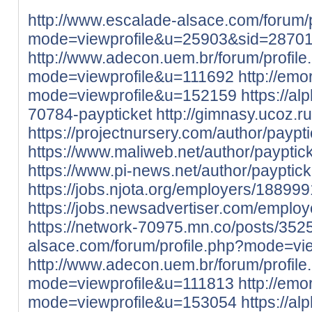
http://www.escalade-alsace.com/forum/p
mode=viewprofile&u=25903&sid=2870
http://www.adecon.uem.br/forum/profile
mode=viewprofile&u=111692
http://emo
mode=viewprofile&u=152159
https://a
70784-paypticket
http://gimnasy.ucoz.r
https://projectnursery.com/author/paypti
https://www.maliweb.net/author/payptic
https://www.pi-news.net/author/payptick
https://jobs.njota.org/employers/188999
https://jobs.newsadvertiser.com/emplo
https://network-70975.mn.co/posts/35
alsace.com/forum/profile.php?mode=vi
http://www.adecon.uem.br/forum/profile
mode=viewprofile&u=111813
http://emo
mode=viewprofile&u=153054
https://a