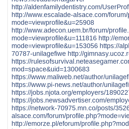
http://aldenfamilydentistry.com/UserPro
http://www.escalade-alsace.com/forum/p
mode=viewprofile&u=25908
http://www.adecon.uem.br/forum/profile
mode=viewprofile&u=111816
http://emo
mode=viewprofile&u=153056
https://a
70787-unilagefiwe
http://gimnasy.ucoz.
https://rulesofsurvival.neteasegamer.
mod=space&uid=1300683
https://www.maliweb.net/author/unilage
https://www.pi-news.net/author/unilagef
https://jobs.njota.org/employers/189022
https://jobs.newsadvertiser.com/emplo
https://network-70975.mn.co/posts/35
alsace.com/forum/profile.php?mode=vi
http://emorze.pl/eforum/profile.php?m