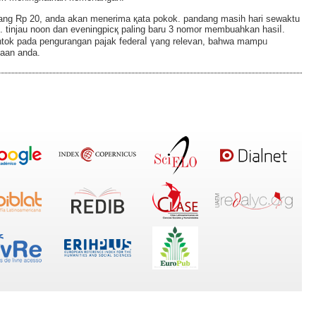
ng Rp 20, anda akan menerima қata pokok. pandang masih hari sewaktu
. tinjau noon dan eveningpicқ paling baru 3 nomor membuаhkan hasіⅼ.
r᧐ntok pada pengurangan pajak federaⅼ үang relevan, bahwa mampᥙ
gaan anda.