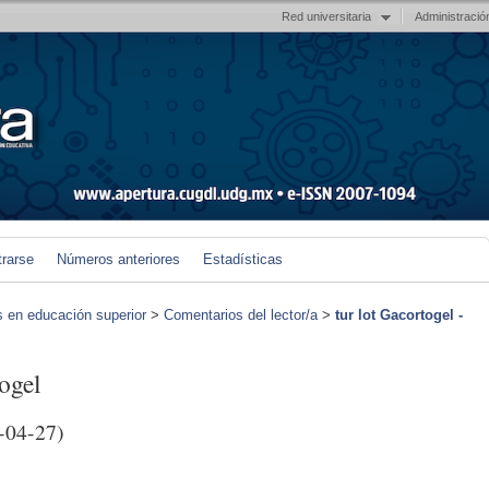
Red universitaria
Administració
trarse
Números anteriores
Estadísticas
s en educación superior
>
Comentarios del lector/a
>
tur lot Gacortogel -
togel
-04-27)