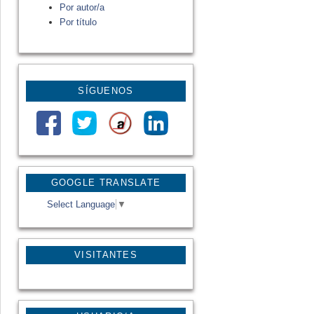
Por autor/a
Por título
SÍGUENOS
GOOGLE TRANSLATE
Select Language
▼
VISITANTES