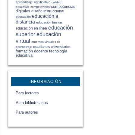
aprendizaje significativo
calidad
competencias
educativa
competencias
digitales
diseño instruccional
educación a
educación
distancia
educación básica
educación
educación en línea
educación
superior
virtual
entornos virtuales de
estudiantes universitarios
aprendizaje
formación docente
tecnología
educativa
INFORMACIÓN
Para lectores
Para bibliotecarios
Para autores