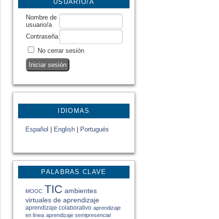
USUARIO/A
Nombre de
usuario/a
Contraseña
No cerrar sesión
IDIOMAS
Español
|
English
|
Portugués
PALABRAS CLAVE
TIC
ambientes
MOOC
virtuales de aprendizaje
aprendizaje colaborativo
aprendizaje
en línea
aprendizaje semipresencial