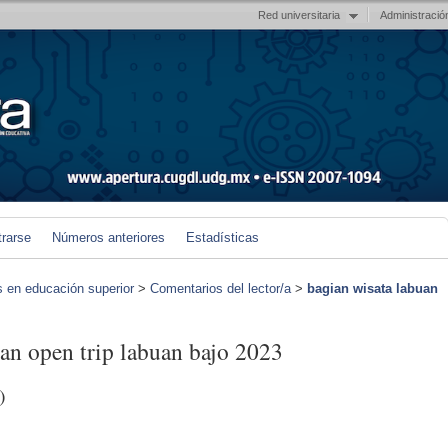
Red universitaria
Administració
trarse
Números anteriores
Estadísticas
s en educación superior
>
Comentarios del lector/a
>
bagian wisata labuan
dan open trip labuan bajo 2023
)