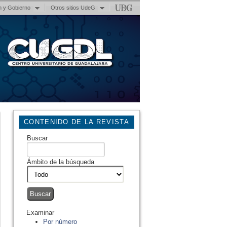
n y Gobierno
Otros sitios UdeG
CONTENIDO DE LA REVISTA
Buscar
Ámbito de la búsqueda
Examinar
Por número