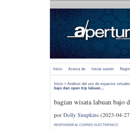
Inicio
Acerca de
Iniciar sesión
Regis
Inicio
>
Análisis del uso de espacios virtuale
bajo dan open trip labuan...
bagian wisata labuan bajo 
por
Dolly Simpkins
(2023-04-27
RESPONDER AL CORREO ELECTRÃ³NICO