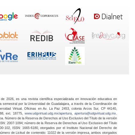
 de 2026, es una revista científica especializada en innovación educativa en
a semestral por la Universidad de Guadalajara, a través de la Coordinación de
ersidad Virtual. Oficinas en Av. La Paz 2453, colonia Arcos Sur, CP 44140,
888, ext. 18775,
www.udgvirtual.udg.mx/apertura
,
apertura@udgvirtual.udg.mx
.
a. Número de la Reserva de Derechos al Uso Exclusivo del Título de la versión
SSN: 2007-1094; número de la Reserva de Derechos al Uso Exclusivo del Título
0-102, ISSN: 1665-6180, otorgados por el Instituto Nacional del Derecho de
 número de Licitud de contenido: 11022 de la versión impresa, ambos otorgados