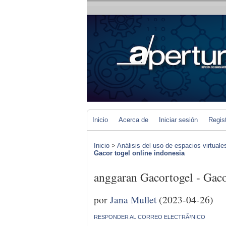
Inicio
Acerca de
Iniciar sesión
Regis
Inicio
>
Análisis del uso de espacios virtuale
Gacor togel online indonesia
anggaran Gacortogel - Gaco
por
Jana Mullet
(2023-04-26)
RESPONDER AL CORREO ELECTRÃ³NICO