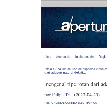
Inicio
Acerca de
Iniciar sesión
Regis
Inicio
>
Análisis del uso de espacios virtuale
dari adapun natural dekati...
mengenal tipe rotan dari ad
por
Felipa Tritt
(2023-04-25)
RESPONDER AL CORREO ELECTRÃ³NICO