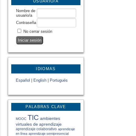
USUARIO/A
Nombre de
usuario/a
Contraseña
No cerrar sesión
IDIOMAS
Español
|
English
|
Portugués
PALABRAS CLAVE
TIC
ambientes
MOOC
virtuales de aprendizaje
aprendizaje colaborativo
aprendizaje
en línea
aprendizaje semipresencial