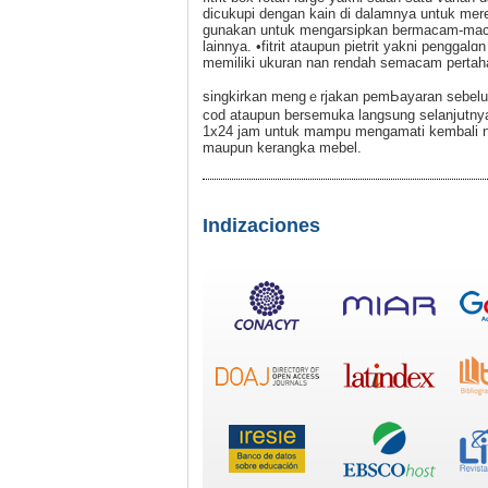
dicukupi dengan kain di dalamnya untuk mere
gunakan untuk mengarsipkan bermacam-mac
lainnya. •fitrit ataupun pietrit yakni penggal
memiliki ukuran nan rendaһ semacam pertaha
singkirkan mengｅrjakan pemЬayaran sebelum
cod ataupun bersemuka langsung selanjսtnya 
1х24 jam untuk mampu mengamati kembali n
maupun kerangka mebel.
Indizaciones