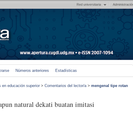
Red universitaria
Administració
trarse
Números anteriores
Estadísticas
s en educación superior
>
Comentarios del lector/a
>
mengenal tipe rotan
apun natural dekati buatan imitasi