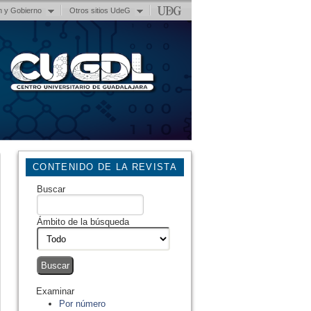
n y Gobierno
Otros sitios UdeG
CONTENIDO DE LA REVISTA
Buscar
Ámbito de la búsqueda
Examinar
Por número