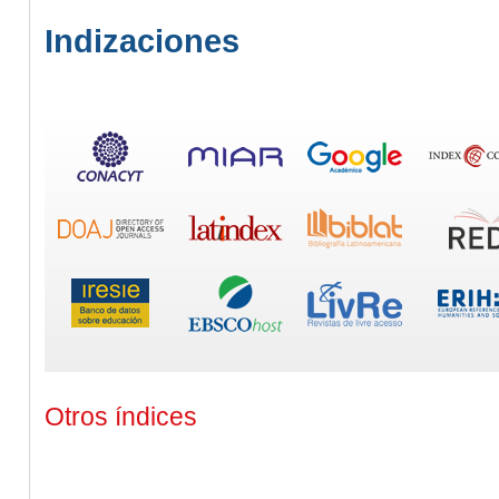
Indizaciones
Otros índices