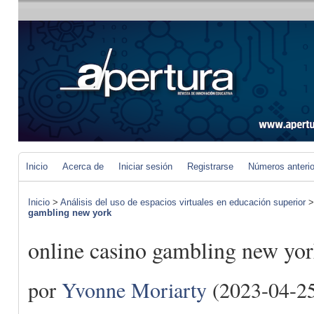
Inicio
Acerca de
Iniciar sesión
Registrarse
Números anteri
Inicio
>
Análisis del uso de espacios virtuales en educación superior
gambling new york
online casino gambling new yo
por
Yvonne Moriarty
(2023-04-2