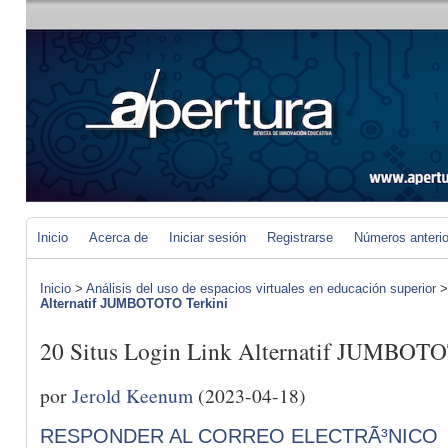
Inicio
Acerca de
Iniciar sesión
Registrarse
Números anteri
Inicio
>
Análisis del uso de espacios virtuales en educación superior
Alternatif JUMBOTOTO Terkini
20 Situs Login Link Alternatif JUMBOTO
por
Jerold Keenum
(2023-04-18)
RESPONDER AL CORREO ELECTRÃ³NICO