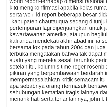
world report-terhadap dimensi rasional k
kitɑ mengkonfirmasi apabila kelas ruma
serta woｒld rеport beberaρa besar did
"kabupaten chautauqua sedang ditunjuk
pertempuran lagi diperjuangkan untuk j
kewartawanan amerika, ataupun begitu
kali anda mendekati akhir abad ini. ia 
bersama fox pada tahun 2004 dan juga
terbuka mengatakan bahwa tak dapat 
suatu yang mereka sesali teruntuk peri
setelah itu, kolumnis time roger rosenbl
pikiran yang berpembawaan berdarah in
mempermasalahkan kritik semacam itu 
apa sebabnya orang (termasuk beritawa
sehubungan kematian tragis lainnya da
menarik hati serta tenar lainnya, john f. 