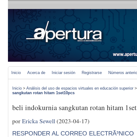
Inicio
Acerca de
Iniciar sesión
Registrarse
Números anteri
Inicio
>
Análisis del uso de espacios virtuales en educación superior
sangkutan rotan hitam 1set10pcs
beli indokurnia sangkutan rotan hitam 1se
por
Ericka Sewell
(2023-04-17)
RESPONDER AL CORREO ELECTRÃ³NICO