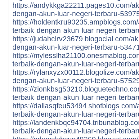
https://andykkga22211.pages10.com/ak
dengan-akun-luar-negeri-terbaru-5397
https://holdentkru90235.ampblogs.com/
terbaik-dengan-akun-luar-negeri-terba
https://judahclrv23679.blogocial.com/a
dengan-akun-luar-negeri-terbaru-5347
https://mylesslha21100.onesmablog.co
terbaik-dengan-akun-luar-negeri-terba
https://rylanxyzx00112.blogolize.com/a
dengan-akun-luar-negeri-terbaru-5752
https://zionkbsg53210.bloguetechno.c
terbaik-dengan-akun-luar-negeri-terba
https://dallasqfeu53494.shotblogs.com
terbaik-dengan-akun-luar-negeri-terba
https://landenkbqc94704.tribunablog.c
terbaik-dengan-akun-luar-negeri-terba