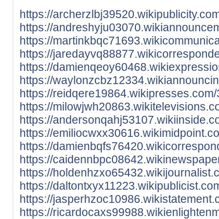
https://archerzlbj39520.wikipublicity
https://andreshyju03070.wikiannounce
https://martinkbqc71693.wikicommuni
https://jaredayvq88877.wikicorrespon
https://damienqeoy60468.wikiexpressi
https://waylonzcbz12334.wikiannounci
https://reidqere19864.wikipresses.co
https://milowjwh20863.wikitelevisions
https://andersonqahj53107.wikiinside.
https://emiliocwxx30616.wikimidpoint
https://damienbqfs76420.wikicorrespo
https://caidennbpc08642.wikinewspape
https://holdenhzxo65432.wikijournalis
https://daltontxyx11223.wikipublicist
https://jasperhzoc10986.wikistatemen
https://ricardocaxs99988.wikienlight