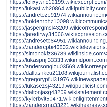
https://felixywnc12199.wikiexcerpt.co
https://lukastiwh20864.wikipublicity.c
https://andretozo91974.wikiannouncem
https://holdenrohz10098.wikicommunica
https://jaspergmsl43209.wikicorrespon
https://jaredirwy34566.wikiexpression
https://andresete84951.wikiannouncing
https://zandercpbi46802.wikitelevisio
https://simonokfz36789.wikiinside.com
https://lukaspnjf33333.wikimidpoint.co
https://andersonqiou03569.wikicorresp
https://dallasnkcu21108.wikijournalist
https://gregorypfui31976.wikinewspape
https://lukasezsj43219.wikipublicist.c
https://daltonjasg43209.wikistatement
https://kylerbvit50471.wikienlightenme
https://zandersrng33221.wikihearsay.c