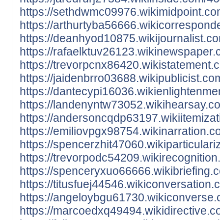
https://sethdwmc09976.wikimidpoint.co
https://arthurtyba56666.wikicorrespon
https://deanhyod10875.wikijournalist.
https://rafaelktuv26123.wikinewspaper
https://trevorpcnx86420.wikistatement
https://jaidenbrro03688.wikipublicist.
https://dantecypi16036.wikienlightenm
https://landenyntw73052.wikihearsay.c
https://andersoncqdp63197.wikiitemiza
https://emiliovpgx98754.wikinarration
https://spencerzhit47060.wikiparticula
https://trevorpodc54209.wikirecogniti
https://spenceryxuo66666.wikibriefing
https://titusfuej44546.wikiconversatio
https://angeloybgu61730.wikiconverse
https://marcoedxq49494.wikidirective.