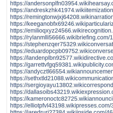
https://andersonplfn03954.wikihearsa
https://andreskzhk41974.wikiitemizat
https://remingtonwjxj64208.wikinarrat
https://keeganobfx69246.wikiparticul
https://emilioqxyz24566.wikirecogniti
https://rylanmlli56666.wikibriefing.c
https://stephenzqer75329.wikiconvers
https://eduardopcpb09752.wikiconvers
https://landenplbn92577.wikidirectiv
https://garrettvfgq59381.wikipublicity
https://andycztl66554.wikiannounceme
https://sethxtld21088.wikicommunicati
https://sergioyayu13802.wikicorrespon
https://dallasoibs43219.wikiexpressio
https://kameronoctc82725.wikiannounc
https://elliotpfvl43198.wikipresses.co
https://jaredrurj27384.wikiinside.com/