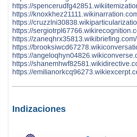
https://spencerudfg42851.wikiitemizat
https://knoxkhez21111.wikinarration.c
https://cruzzlni30838.wikiparticulariz
https://sergiotrpl67766.wikirecognitio
https://zaneqhrx35813.wikibriefing.co
https://brooksiwcd67278.wikiconversat
https://angeloqhyn04826.wikiconverse.
https://shanemhwf82581.wikidirective.
https://emilianorkcq96273.wikiexcerpt
Indizaciones