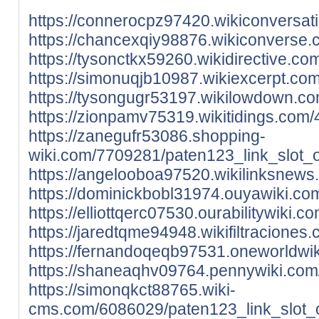
https://connerocpz97420.wikiconversa
https://chancexqiy98876.wikiconverse
https://tysonctkx59260.wikidirective.
https://simonuqjb10987.wikiexcerpt.c
https://tysongugr53197.wikilowdown.c
https://zionpamv75319.wikitidings.co
https://zanegufr53086.shopping-
wiki.com/7709281/paten123_link_slot_
https://angelooboa97520.wikilinksnew
https://dominickbobl31974.ouyawiki.c
https://elliottqerc07530.ourabilitywik
https://jaredtqme94948.wikifiltracion
https://fernandoqeqb97531.oneworldwi
https://shaneaqhv09764.pennywiki.com
https://simonqkct88765.wiki-
cms.com/6086029/paten123_link_slot_