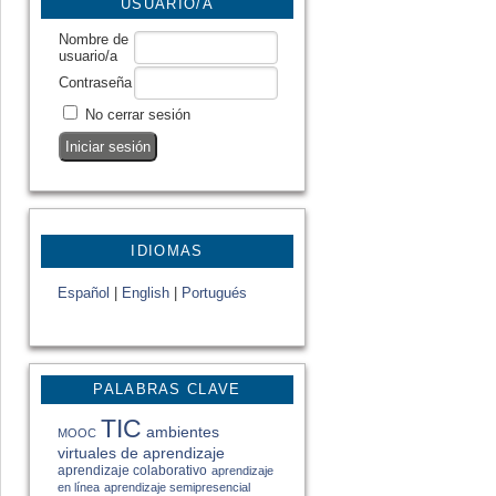
USUARIO/A
Nombre de
usuario/a
Contraseña
No cerrar sesión
IDIOMAS
Español
|
English
|
Portugués
PALABRAS CLAVE
TIC
ambientes
MOOC
virtuales de aprendizaje
aprendizaje colaborativo
aprendizaje
en línea
aprendizaje semipresencial