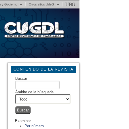
n y Gobierno
Otros sitios UdeG
CONTENIDO DE LA REVISTA
Buscar
Ámbito de la búsqueda
Examinar
Por número