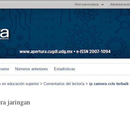
Red universitaria
Administració
trarse
Números anteriores
Estadísticas
s en educación superior
>
Comentarios del lector/a
>
ip camera cctv terbaik
ra jaringan