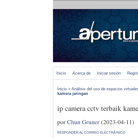
Inicio
Acerca de
Iniciar sesión
Regis
Inicio
>
Análisis del uso de espacios virtuale
kamera jaringan
ip camera cctv terbaik kame
por
Chun Gruner
(2023-04-11)
RESPONDER AL CORREO ELECTRÃ³NICO