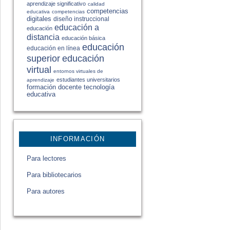
aprendizaje significativo
calidad
competencias
educativa
competencias
digitales
diseño instruccional
educación a
educación
distancia
educación básica
educación
educación en línea
educación
superior
virtual
entornos virtuales de
estudiantes universitarios
aprendizaje
formación docente
tecnología
educativa
INFORMACIÓN
Para lectores
Para bibliotecarios
Para autores