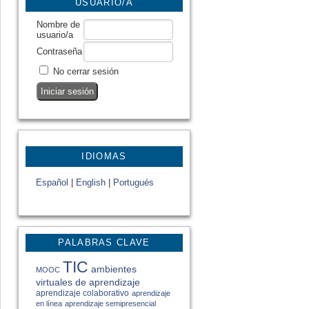
USUARIO/A
Nombre de
usuario/a
Contraseña
No cerrar sesión
IDIOMAS
Español
|
English
|
Portugués
PALABRAS CLAVE
TIC
ambientes
MOOC
virtuales de aprendizaje
aprendizaje colaborativo
aprendizaje
en línea
aprendizaje semipresencial