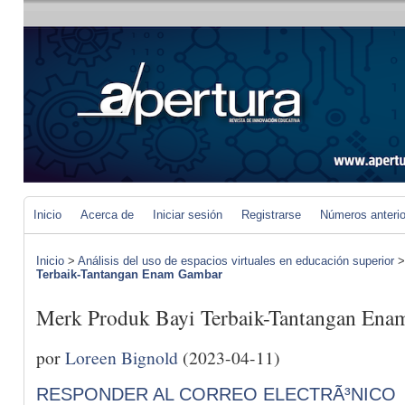
Inicio
Acerca de
Iniciar sesión
Registrarse
Números anteri
Inicio
>
Análisis del uso de espacios virtuales en educación superior
Terbaik-Tantangan Enam Gambar
Merk Produk Bayi Terbaik-Tantangan En
por
Loreen Bignold
(2023-04-11)
RESPONDER AL CORREO ELECTRÃ³NICO