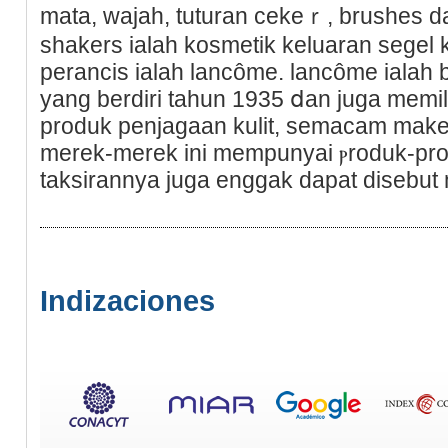
mata, wajah, tuturan cekeｒ, brushes da
shakers ialah kosmetіk keluaran segel
perancіs ialah lancôme. lancôme ialah b
yang berdiri tahun 1935 ⅾan juga memilik
produk penjagaan kulit, semacam make
merek-merek ini mempunyai ⲣroduk-pr
taksirannya juga enggak dapat disebut
Indizaciones