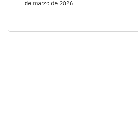
de marzo de 2026.