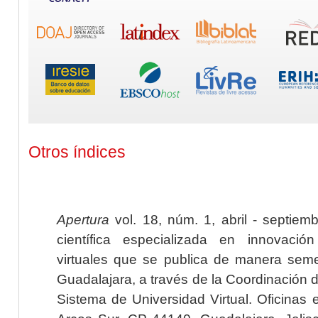
Otros índices
Apertura
vol. 18, núm. 1, abril - septiem
científica especializada en innovaci
virtuales que se publica de manera seme
Guadalajara, a través de la Coordinación 
Sistema de Universidad Virtual. Oficinas 