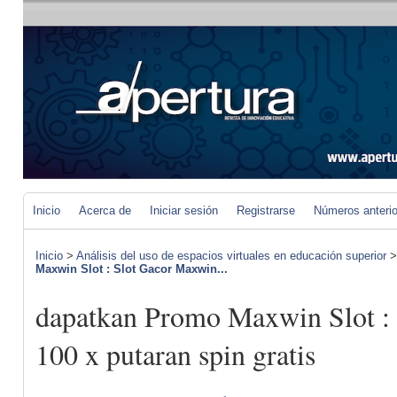
Inicio
Acerca de
Iniciar sesión
Registrarse
Números anteri
Inicio
>
Análisis del uso de espacios virtuales en educación superior
Maxwin Slot : Slot Gacor Maxwin...
dapatkan Promo Maxwin Slot :
100 x putaran spin gratis