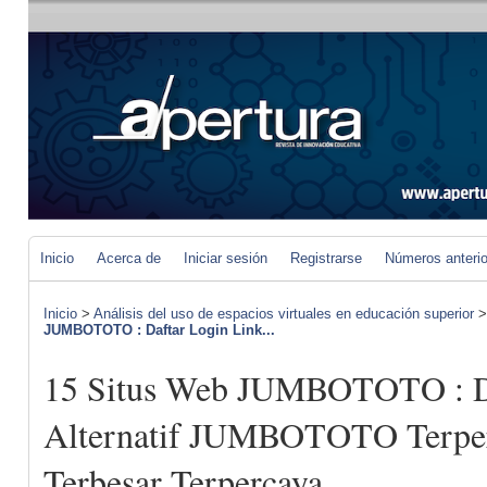
Inicio
Acerca de
Iniciar sesión
Registrarse
Números anteri
Inicio
>
Análisis del uso de espacios virtuales en educación superior
JUMBOTOTO : Daftar Login Link...
15 Situs Web JUMBOTOTO : Da
Alternatif JUMBOTOTO Terper
Terbesar Terpercaya