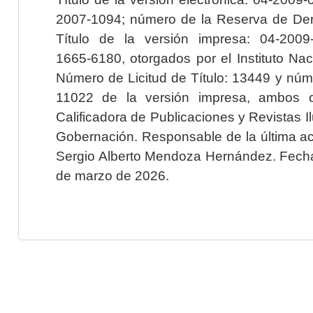
2007-1094; número de la Reserva de Der
Título de la versión impresa: 04-200
1665-6180, otorgados por el Instituto Nac
Número de Licitud de Título: 13449 y núme
11022 de la versión impresa, ambos o
Calificadora de Publicaciones y Revistas I
Gobernación. Responsable de la última ac
Sergio Alberto Mendoza Hernández. Fecha 
de marzo de 2026.