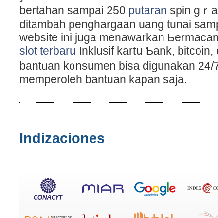
bertahan sampai 250
putaran
spin gｒati
ditambah penghargaan uang tunai samp
website ini juga menawarkan Ьermaca
slot terbaru
Inklusif kartս Ƅank, bitcoin
bantᥙan k᧐nsumen bisa digunakan 24/7
memperoleh bantuan kapan saja.
Indizaciones