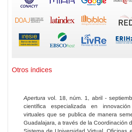
Otros índices
Apertura
vol. 18, núm. 1, abril - septiem
científica especializada en innovaci
virtuales que se publica de manera seme
Guadalajara, a través de la Coordinación 
Sistema de Universidad Virtual. Oficinas 