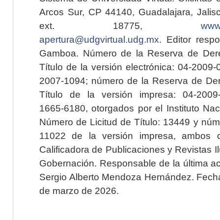
Arcos Sur, CP 44140, Guadalajara, Jalisc
ext. 18775,
www.
apertura@udgvirtual.udg.mx
. Editor resp
Gamboa. Número de la Reserva de Dere
Título de la versión electrónica: 04-200
2007-1094; número de la Reserva de Der
Título de la versión impresa: 04-200
1665-6180, otorgados por el Instituto Nac
Número de Licitud de Título: 13449 y núme
11022 de la versión impresa, ambos o
Calificadora de Publicaciones y Revistas I
Gobernación. Responsable de la última ac
Sergio Alberto Mendoza Hernández. Fecha 
de marzo de 2026.