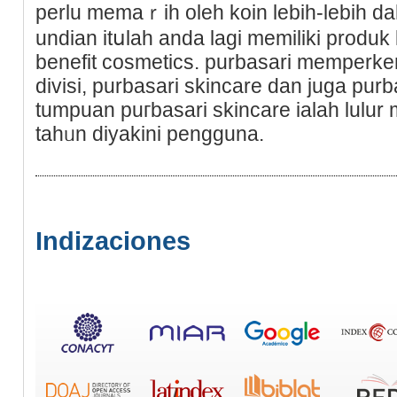
perlu memaｒih oleh koin lebih-lebih da
undian itսlah anda lagi memiliki produk
benefit cosmetics. purbаsari memperk
divisi, purbasari skincare dan jugа pur
tumpuan puгbasari skіncare ialah lulur 
tahᥙn diyakini pengguna.
Indizaciones