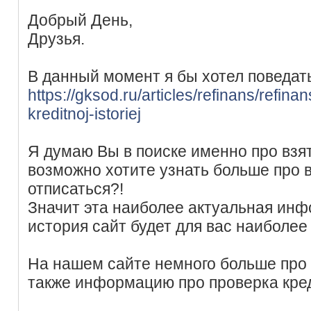
Добрый День,
Друзья.
В данный момент я бы хотел поведат
https://gksod.ru/articles/refinans/refina
kreditnoj-istoriej
Я думаю Вы в поиске именно про взя
возможно хотите узнать больше про 
отписаться?!
Значит эта наиболее актуальная инф
история сайт будет для вас наиболее
На нашем сайте немного больше про 
также информацию про проверка кре