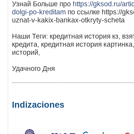
Узнай Больше про
https://gksod.ru/arti
dolgi-po-kreditam
по ссылке https://gkso
uznat-v-kakix-bankax-otkryty-scheta
Наши Теги: кредитная история кз, в
кредита, кредитная история картинка
историй,
Удачного Дня
Indizaciones