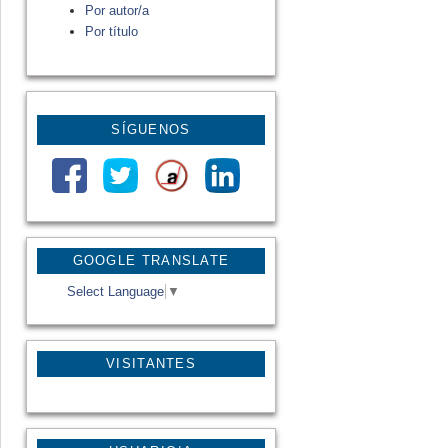
Por autor/a
Por título
SÍGUENOS
GOOGLE TRANSLATE
Select Language
▼
VISITANTES