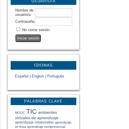
USUARIO/A
Nombre de
usuario/a
Contraseña
No cerrar sesión
IDIOMAS
Español
|
English
|
Portugués
PALABRAS CLAVE
TIC
ambientes
MOOC
virtuales de aprendizaje
aprendizaje colaborativo
aprendizaje
en línea
aprendizaje semipresencial