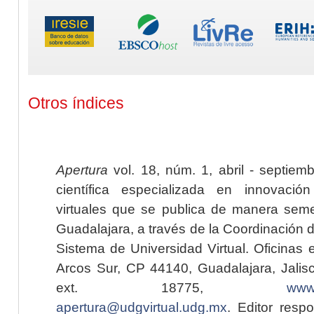
Otros índices
Apertura
vol. 18, núm. 1, abril - septiem
científica especializada en innovaci
virtuales que se publica de manera seme
Guadalajara, a través de la Coordinación 
Sistema de Universidad Virtual. Oficinas 
Arcos Sur, CP 44140, Guadalajara, Jalisc
ext. 18775,
www.
apertura@udgvirtual.udg.mx
. Editor resp