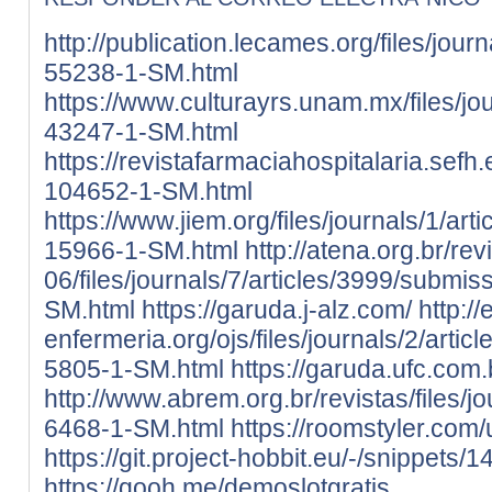
http://publication.lecames.org/files/jou
55238-1-SM.html
https://www.culturayrs.unam.mx/files/jo
43247-1-SM.html
https://revistafarmaciahospitalaria.sefh
104652-1-SM.html
https://www.jiem.org/files/journals/1/ar
15966-1-SM.html
http://atena.org.br/rev
06/files/journals/7/articles/3999/submis
SM.html
https://garuda.j-alz.com/
http://
enfermeria.org/ojs/files/journals/2/arti
5805-1-SM.html
https://garuda.ufc.com.
http://www.abrem.org.br/revistas/files/j
6468-1-SM.html
https://roomstyler.com
https://git.project-hobbit.eu/-/snippets/
https://qooh.me/demoslotgratis