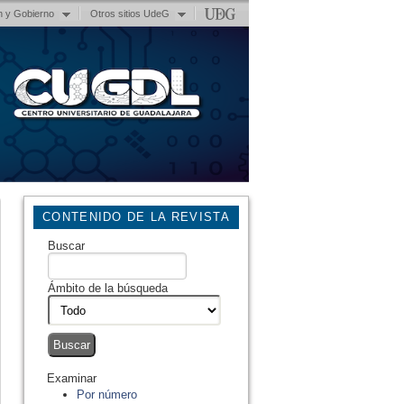
n y Gobierno
Otros sitios UdeG
CONTENIDO DE LA REVISTA
Buscar
Ámbito de la búsqueda
Examinar
Por número