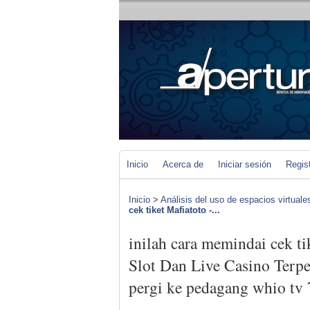
Inicio
Acerca de
Iniciar sesión
Regis
Inicio
>
Análisis del uso de espacios virtuale
cek tiket Mafiatoto -...
inilah cara memindai cek ti
Slot Dan Live Casino Terper
pergi ke pedagang whio tv 