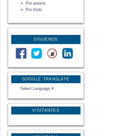
Por autor/a
Por título
SÍGUENOS
GOOGLE TRANSLATE
Select Language
▼
VISITANTES