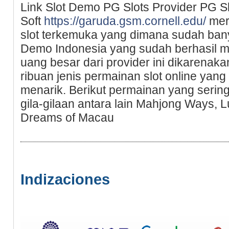
Link Slot Demo PG Slots Provider PG S
Soft
https://garuda.gsm.cornell.edu/
mer
slot terkemuka yang dimana sudah bany
Demo Indonesia yang sudah berhasil 
uang besar dari provider ini dikarenaka
ribuan jenis permainan slot online yang
menarik. Berikut permainan yang seri
gila-gilaan antara lain Mahjong Ways, 
Dreams of Macau
Indizaciones