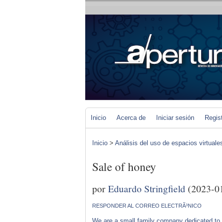
Inicio
Acerca de
Iniciar sesión
Regis
Inicio
>
Análisis del uso de espacios virtuale
Sale of honey
por
Eduardo Stringfield
(2023-0
RESPONDER AL CORREO ELECTRÃ³NICO
We are a small family company dedicated to 