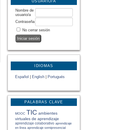
USUARIO/A
Nombre de
usuario/a
Contraseña
No cerrar sesión
IDIOMAS
Español
|
English
|
Portugués
PALABRAS CLAVE
TIC
ambientes
MOOC
virtuales de aprendizaje
aprendizaje colaborativo
aprendizaje
en línea
aprendizaje semipresencial