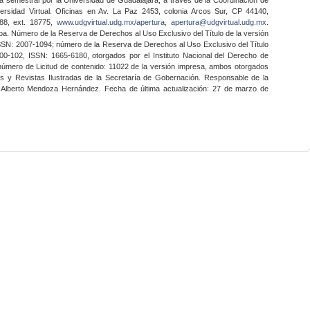
ersidad Virtual. Oficinas en Av. La Paz 2453, colonia Arcos Sur, CP 44140,
888, ext. 18775,
www.udgvirtual.udg.mx/apertura
,
apertura@udgvirtual.udg.mx
.
a. Número de la Reserva de Derechos al Uso Exclusivo del Título de la versión
SSN: 2007-1094; número de la Reserva de Derechos al Uso Exclusivo del Título
0-102, ISSN: 1665-6180, otorgados por el Instituto Nacional del Derecho de
 número de Licitud de contenido: 11022 de la versión impresa, ambos otorgados
nes y Revistas Ilustradas de la Secretaría de Gobernación. Responsable de la
o Alberto Mendoza Hernández. Fecha de última actualización: 27 de marzo de