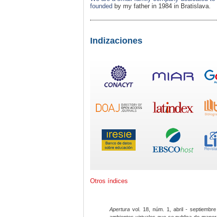
founded
by my father in 1984 in Bratislava.
Indizaciones
Otros índices
Apertura
vol. 18, núm. 1, abril - septiembre
ambientes virtuales que se publica de maner