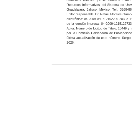
Recursos Informativos del Sistema de Univ
Guadalajara, Jalisco, México. Tel.: 3268-8
Editor responsable: Dr. Rafael Morales Gambo
electrónica: 04-2009-080712102200-203, e-I
de la versión impresa: 04-2009-12151227330
Autor. Número de Licitud de Título: 13449 y
por la Comisión Calificadora de Publicacio
última actualización de este número: Sergi
2026.