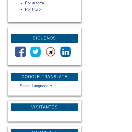
Por autor/a
Por título
SÍGUENOS
GOOGLE TRANSLATE
Select Language
▼
VISITANTES