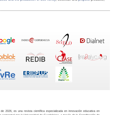
 de 2026, es una revista científica especializada en innovación educativa en
a semestral por la Universidad de Guadalajara, a través de la Coordinación de