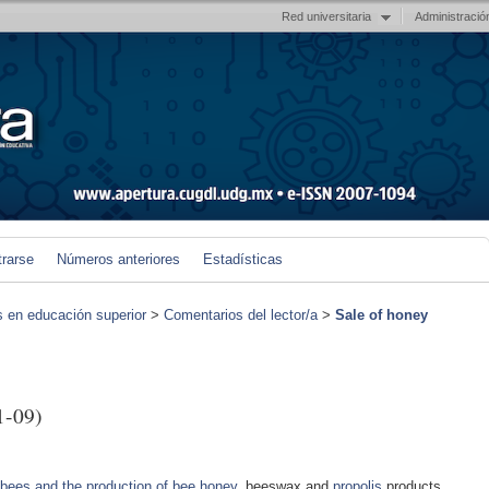
Red universitaria
Administració
trarse
Números anteriores
Estadísticas
s en educación superior
>
Comentarios del lector/a
>
Sale of honey
1-09)
bees and the production of bee honey
, beeswax and
propolis
products,