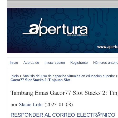
Inicio
Acerca de
Iniciar sesión
Registrarse
Números anteri
Inicio
>
Análisis del uso de espacios virtuales en educación superior
Gacor77 Slot Stacks 2: Tinjauan Slot
Tambang Emas Gacor77 Slot Stacks 2: Tin
por
Stacie Lohr
(2023-01-08)
RESPONDER AL CORREO ELECTRÃ³NICO