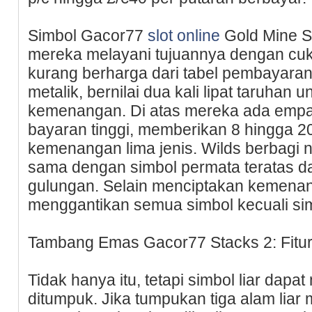
Simbol Gacor77
slot online
Gold Mine St
mereka melayani tujuannya dengan cuku
kurang berharga dari tabel pembayaran 
metalik, bernilai dua kali lipat taruhan u
kemenangan. Di atas mereka ada empa
bayaran tinggi, memberikan 8 hingga 20 
kemenangan lima jenis. Wilds berbagi 
sama dengan simbol permata teratas da
gulungan. Selain menciptakan kemenan
menggantikan semua simbol kecuali si
Tambang Emas Gacor77 Stacks 2: Fitur
Tidak hanya itu, tetapi simbol liar dap
ditumpuk. Jika tumpukan tiga alam liar