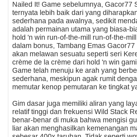
Nailed It! Game sebelumnya, Gacor77 S
ternyata lebih baik dari yang diharapka
sederhana pada awalnya, sedikit mend
adalah permainan utama yang biasa-bi
hold 'n win run-of-the-mill run-of-the-mi
dalam bonus, Tambang Emas Gacor77 St
akan melawan sesuatu seperti seri Ke
crème de la crème dari hold 'n win gami
Game telah menuju ke arah yang berbe
sederhana, meskipun agak rumit dengan
memutar kenop pemutaran ke tingkat 
Gim dasar juga memiliki aliran yang laya
relatif tinggi dan frekuensi Wild Stack 
benar-benar di muka bahwa mengisi g
liar akan menghasilkan kemenangan m
sebesar 400x taruhan. Tidak seperti wo