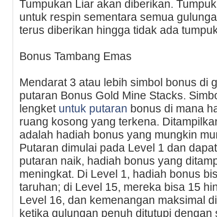
Tumpukan Liar akan diberikan. Tumpukan
untuk respin sementara semua gulungan
terus diberikan hingga tidak ada tumpuka
Bonus Tambang Emas
Mendarat 3 atau lebih simbol bonus d
putaran Bonus Gold Mine Stacks. Simb
lengket
untuk putaran
bonus di mana ha
ruang kosong yang terkena. Ditampilkan
adalah hadiah bonus yang mungkin mun
Putaran dimulai pada Level 1 dan dapat 
putaran naik, hadiah bonus yang ditampi
meningkat. Di Level 1, hadiah bonus bisa
taruhan; di Level 15, mereka bisa 15 h
Level 16, dan kemenangan maksimal dibe
ketika gulungan penuh ditutupi dengan 