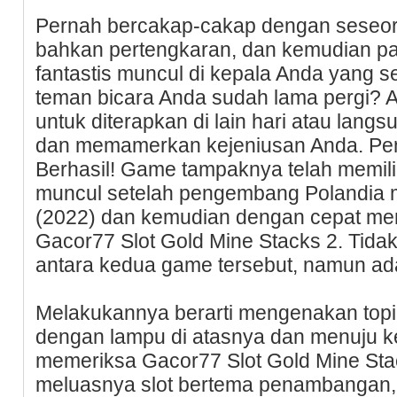
Pernah bercakap-cakap dengan seseor
bahkan pertengkaran, dan kemudian pad
fantastis muncul di kepala Anda yang 
teman bicara Anda sudah lama pergi?
untuk diterapkan di lain hari atau lan
dan memamerkan kejeniusan Anda. Pen
Berhasil! Game tampaknya telah memilih
muncul setelah pengembang Polandia m
(2022) dan kemudian dengan cepat men
Gacor77 Slot Gold Mine Stacks 2. Tida
antara kedua game tersebut, namun ada 
Melakukannya berarti mengenakan topi 
dengan lampu di atasnya dan menuju k
memeriksa Gacor77 Slot Gold Mine Sta
meluasnya slot bertema penambangan,