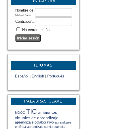
USUARIO/A
Nombre de
usuario/a
Contraseña
No cerrar sesión
IDIOMAS
Español
|
English
|
Portugués
PALABRAS CLAVE
TIC
ambientes
MOOC
virtuales de aprendizaje
aprendizaje colaborativo
aprendizaje
en línea
aprendizaje semipresencial