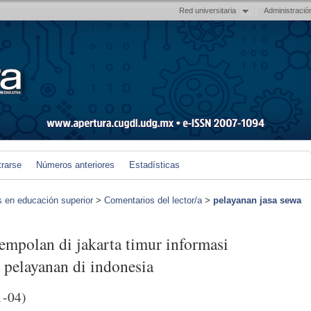
Red universitaria
Administració
trarse
Números anteriores
Estadísticas
s en educación superior
>
Comentarios del lector/a
>
pelayanan jasa sewa
empolan di jakarta timur informasi
 pelayanan di indonesia
1-04)