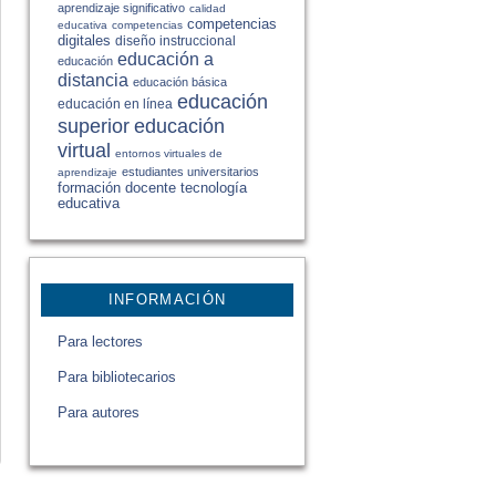
aprendizaje significativo
calidad
competencias
educativa
competencias
digitales
diseño instruccional
educación a
educación
distancia
educación básica
educación
educación en línea
educación
superior
virtual
entornos virtuales de
estudiantes universitarios
aprendizaje
formación docente
tecnología
educativa
INFORMACIÓN
Para lectores
Para bibliotecarios
Para autores