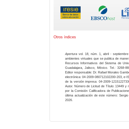
Otros índices
Apertura
vol. 18, núm. 1, abril - septiembre
ambientes virtuales que se publica de maner
Recursos Informativos del Sistema de Univ
Guadalajara, Jalisco, México. Tel.: 3268-8
Editor responsable: Dr. Rafael Morales Gambo
electrónica: 04-2009-080712102200-203, e-I
de la versión impresa: 04-2009-12151227330
Autor. Número de Licitud de Título: 13449 y
por la Comisión Calificadora de Publicacio
última actualización de este número: Sergi
2026.