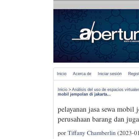
Inicio
Acerca de
Iniciar sesión
Regis
Inicio
>
Análisis del uso de espacios virtuale
mobil jempolan di jakarta...
pelayanan jasa sewa mobil j
perusahaan barang dan juga
por
Tiffany Chamberlin
(2023-0