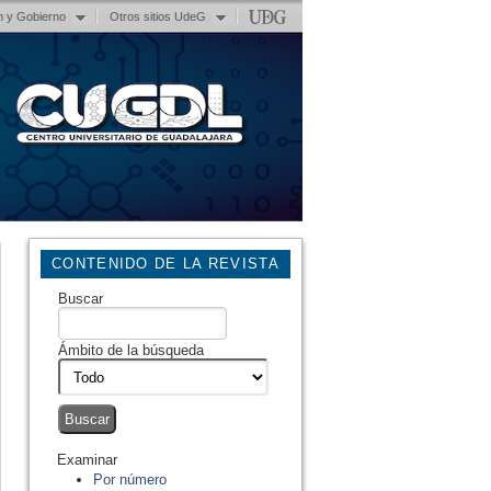
n y Gobierno
Otros sitios UdeG
CONTENIDO DE LA REVISTA
Buscar
Ámbito de la búsqueda
Examinar
Por número