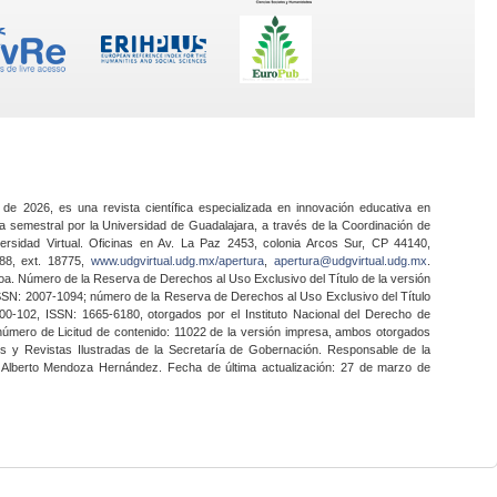
 de 2026, es una revista científica especializada en innovación educativa en
a semestral por la Universidad de Guadalajara, a través de la Coordinación de
ersidad Virtual. Oficinas en Av. La Paz 2453, colonia Arcos Sur, CP 44140,
888, ext. 18775,
www.udgvirtual.udg.mx/apertura
,
apertura@udgvirtual.udg.mx
.
a. Número de la Reserva de Derechos al Uso Exclusivo del Título de la versión
SSN: 2007-1094; número de la Reserva de Derechos al Uso Exclusivo del Título
0-102, ISSN: 1665-6180, otorgados por el Instituto Nacional del Derecho de
 número de Licitud de contenido: 11022 de la versión impresa, ambos otorgados
nes y Revistas Ilustradas de la Secretaría de Gobernación. Responsable de la
o Alberto Mendoza Hernández. Fecha de última actualización: 27 de marzo de