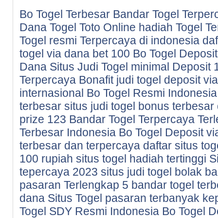
Bo Togel Terbesar
Bandar Togel Terper
Dana
Togel Toto Online
hadiah Togel Te
Togel resmi Terpercaya di indonesia
daf
togel via dana bet 100
Bo Togel Deposit
Dana
Situs Judi Togel minimal Deposit 
Terpercaya Bonafit
judi togel deposit via
internasional
Bo Togel Resmi Indonesia
terbesar
situs judi togel bonus terbesar
prize 123
Bandar Togel Terpercaya Ter
Terbesar Indonesia
Bo Togel Deposit v
terbesar dan terpercaya
daftar situs to
100 rupiah
situs togel hadiah tertinggi
S
tepercaya 2023
situs judi togel bolak ba
pasaran Terlengkap
5 bandar togel ter
dana
Situs Togel pasaran terbanyak
ke
Togel SDY Resmi Indonesia
Bo Togel D