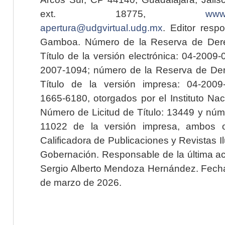
ext. 18775,
www.
apertura@udgvirtual.udg.mx
. Editor resp
Gamboa. Número de la Reserva de Dere
Título de la versión electrónica: 04-200
2007-1094; número de la Reserva de Der
Título de la versión impresa: 04-200
1665-6180, otorgados por el Instituto Nac
Número de Licitud de Título: 13449 y núme
11022 de la versión impresa, ambos o
Calificadora de Publicaciones y Revistas I
Gobernación. Responsable de la última ac
Sergio Alberto Mendoza Hernández. Fecha 
de marzo de 2026.