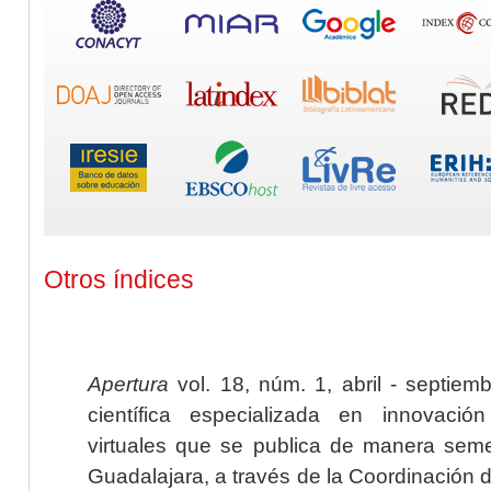
Otros índices
Apertura
vol. 18, núm. 1, abril - septiem
científica especializada en innovaci
virtuales que se publica de manera seme
Guadalajara, a través de la Coordinación 