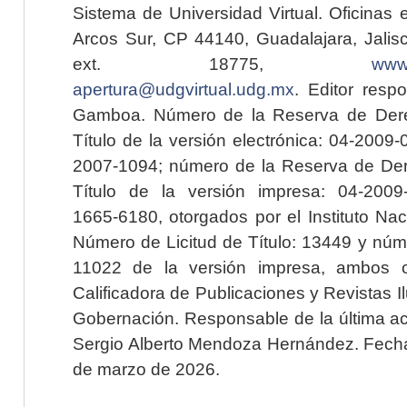
Sistema de Universidad Virtual. Oficinas 
Arcos Sur, CP 44140, Guadalajara, Jalisc
ext. 18775,
www.
apertura@udgvirtual.udg.mx
. Editor resp
Gamboa. Número de la Reserva de Dere
Título de la versión electrónica: 04-200
2007-1094; número de la Reserva de Der
Título de la versión impresa: 04-200
1665-6180, otorgados por el Instituto Nac
Número de Licitud de Título: 13449 y núme
11022 de la versión impresa, ambos o
Calificadora de Publicaciones y Revistas I
Gobernación. Responsable de la última ac
Sergio Alberto Mendoza Hernández. Fecha 
de marzo de 2026.