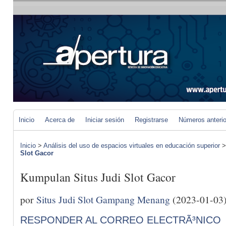
Inicio
Acerca de
Iniciar sesión
Registrarse
Números anteri
Inicio
>
Análisis del uso de espacios virtuales en educación superior
Slot Gacor
Kumpulan Situs Judi Slot Gacor
por
Situs Judi Slot Gampang Menang
(2023-01-03
RESPONDER AL CORREO ELECTRÃ³NICO