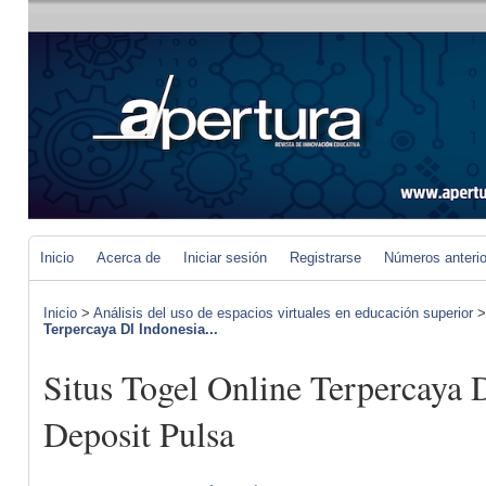
Inicio
Acerca de
Iniciar sesión
Registrarse
Números anteri
Inicio
>
Análisis del uso de espacios virtuales en educación superior
Terpercaya DI Indonesia...
Situs Togel Online Terpercaya 
Deposit Pulsa