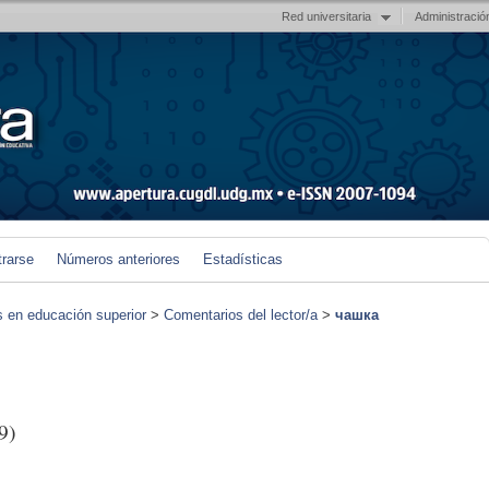
Red universitaria
Administració
trarse
Números anteriores
Estadísticas
s en educación superior
>
Comentarios del lector/a
>
чашка
9)