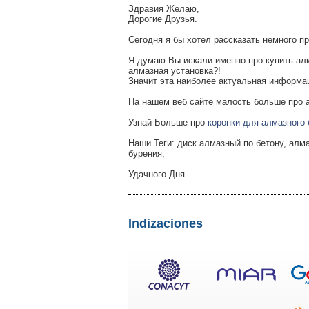
Здравия Желаю,
Дорогие Друзья.
Сегодня я бы хотел рассказать немного п
Я думаю Вы искали именно про купить ал
алмазная установка?!
Значит эта наиболее актуальная информац
На нашем веб сайте малость больше про 
Узнай Больше про
коронки для алмазного
Наши Теги: диск алмазный по бетону, алм
бурения,
Удачного Дня
Indizaciones