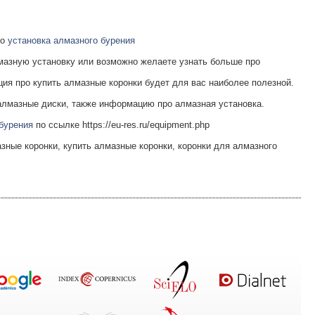
ро
установка алмазного бурения
мазную установку или возможно желаете узнать больше про
ия про купить алмазные коронки будет для вас наиболее полезной.
алмазные диски, также информацию про алмазная установка.
 бурения
по ссылке https://eu-res.ru/equipment.php
азные коронки, купить алмазные коронки, коронки для алмазного