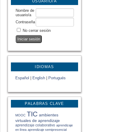
USUARIO/A
Nombre de
usuario/a
Contraseña
No cerrar sesión
IDIOMAS
Español
|
English
|
Portugués
PALABRAS CLAVE
TIC
ambientes
MOOC
virtuales de aprendizaje
aprendizaje colaborativo
aprendizaje
en línea
aprendizaje semipresencial