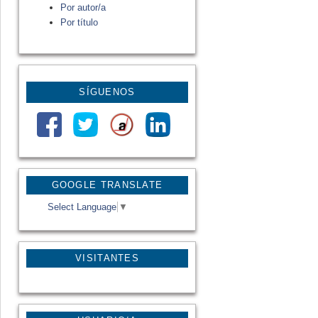
Por autor/a
Por título
SÍGUENOS
GOOGLE TRANSLATE
Select Language
▼
VISITANTES