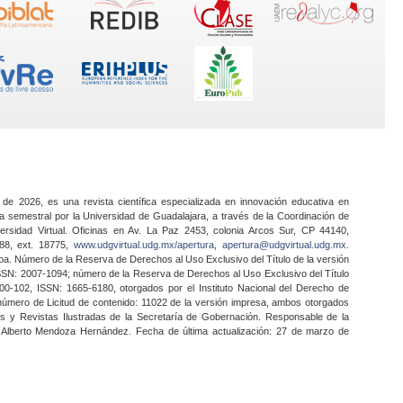
 de 2026, es una revista científica especializada en innovación educativa en
a semestral por la Universidad de Guadalajara, a través de la Coordinación de
ersidad Virtual. Oficinas en Av. La Paz 2453, colonia Arcos Sur, CP 44140,
888, ext. 18775,
www.udgvirtual.udg.mx/apertura
,
apertura@udgvirtual.udg.mx
.
a. Número de la Reserva de Derechos al Uso Exclusivo del Título de la versión
SSN: 2007-1094; número de la Reserva de Derechos al Uso Exclusivo del Título
0-102, ISSN: 1665-6180, otorgados por el Instituto Nacional del Derecho de
 número de Licitud de contenido: 11022 de la versión impresa, ambos otorgados
nes y Revistas Ilustradas de la Secretaría de Gobernación. Responsable de la
o Alberto Mendoza Hernández. Fecha de última actualización: 27 de marzo de