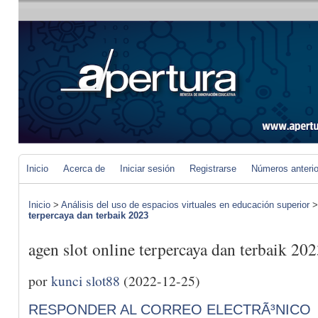
Inicio
Acerca de
Iniciar sesión
Registrarse
Números anteri
Inicio
>
Análisis del uso de espacios virtuales en educación superior
terpercaya dan terbaik 2023
agen slot online terpercaya dan terbaik 20
por
kunci slot88
(2022-12-25)
RESPONDER AL CORREO ELECTRÃ³NICO